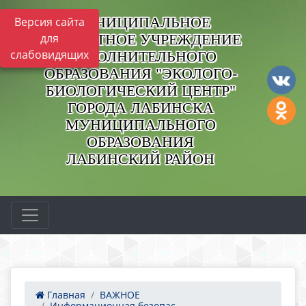
МУНИЦИПАЛЬНОЕ
Версия сайта
БЮДЖЕТНОЕ УЧРЕЖДЕНИЕ
для
слабовидящих
ДОПОЛНИТЕЛЬНОГО
ОБРАЗОВАНИЯ "ЭКОЛОГО-
БИОЛОГИЧЕСКИЙ ЦЕНТР"
ГОРОДА ЛАБИНСКА
МУНИЦИПАЛЬНОГО
ОБРАЗОВАНИЯ
ЛАБИНСКИЙ РАЙОН
Главная
ВАЖНОЕ
Информационная безопас...