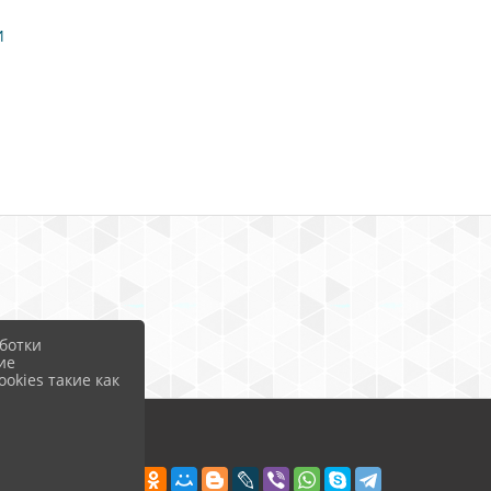
И
ботки
ие
okies такие как