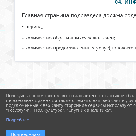
04. ИН
Главная страница подраздела должна со
-
период;
- количество обратившихся заявителей;
- количество предоставленных услуг(положител
Пользуясь нашим сайтом, вы соглашаетесь с политикой обра
персональных данных а также с тем что наш веб-сайт и друг
подключенные к веб-сайту сторонние сервисы используют co
"Госуслуги", "PRO.Культура", "Спутник аналитика".
Подробнее
Подтверждаю