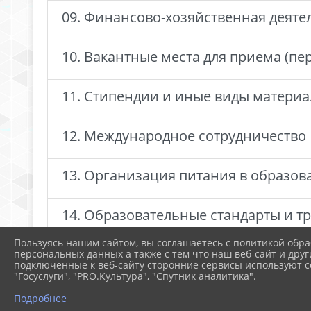
09. Финансово-хозяйственная деяте
10. Вакантные места для приема (п
11. Стипендии и иные виды матери
12. Международное сотрудничество
13. Организация питания в образо
14. Образовательные стандарты и т
Пользуясь нашим сайтом, вы соглашаетесь с политикой обра
персональных данных а также с тем что наш веб-сайт и друг
подключенные к веб-сайту сторонние сервисы используют co
"Госуслуги", "PRO.Культура", "Спутник аналитика".
Подробнее