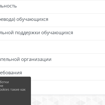
льность
еревода) обучающихся
альной поддержки обучающихся
вательной организации
ребования
ботки
ие
okies такие как