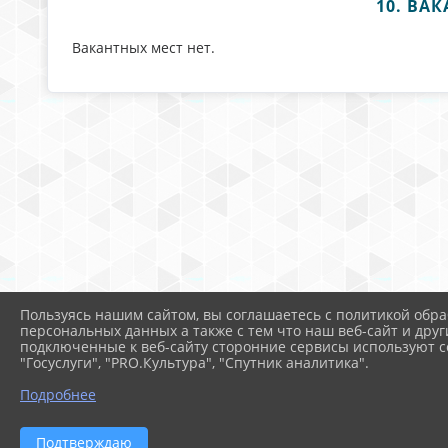
10. ВА
Вакантных мест нет.
Пользуясь нашим сайтом, вы соглашаетесь с политикой обра
персональных данных а также с тем что наш веб-сайт и друг
подключенные к веб-сайту сторонние сервисы используют co
"Госуслуги", "PRO.Культура", "Спутник аналитика".
Подробнее
Подтверждаю