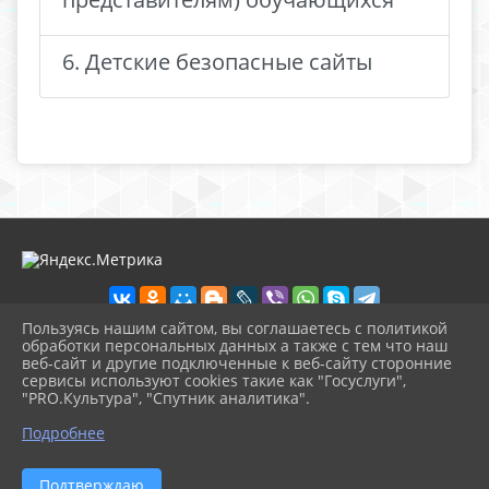
6. Детские безопасные сайты
Пользуясь нашим сайтом, вы соглашаетесь с политикой
обработки персональных данных а также с тем что наш
веб-сайт и другие подключенные к веб-сайту сторонние
2026 г. ecologcentr-labinsk.ru
сервисы используют cookies такие как "Госуслуги",
Вход
"PRO.Культура", "Спутник аналитика".
Карта сайта
^
Политика обработки персональных данных
Подробнее
Сделано на KubCMS
Разработка и поддержка
Подтверждаю