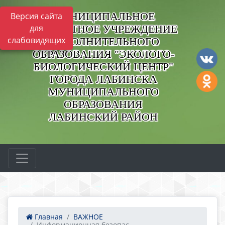
МУНИЦИПАЛЬНОЕ
Версия сайта
БЮДЖЕТНОЕ УЧРЕЖДЕНИЕ
для
слабовидящих
ДОПОЛНИТЕЛЬНОГО
ОБРАЗОВАНИЯ "ЭКОЛОГО-
БИОЛОГИЧЕСКИЙ ЦЕНТР"
ГОРОДА ЛАБИНСКА
МУНИЦИПАЛЬНОГО
ОБРАЗОВАНИЯ
ЛАБИНСКИЙ РАЙОН
Главная
ВАЖНОЕ
Информационная безопас...