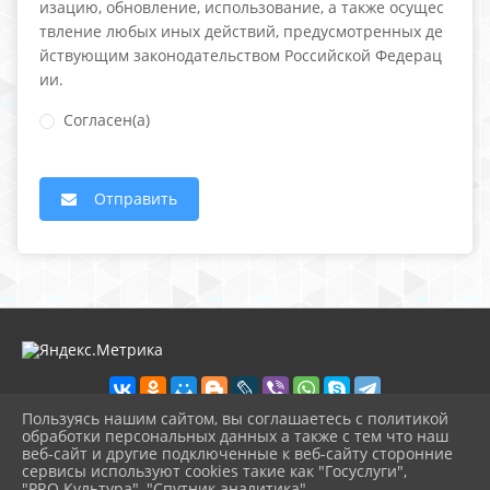
изацию, обновление, использование, а также осущес
твление любых иных действий, предусмотренных де
йствующим законодательством Российской Федерац
ии.
Согласен(а)
Отправить
Пользуясь нашим сайтом, вы соглашаетесь с политикой
обработки персональных данных а также с тем что наш
веб-сайт и другие подключенные к веб-сайту сторонние
2026 г. ecologcentr-labinsk.ru
сервисы используют cookies такие как "Госуслуги",
Вход
"PRO.Культура", "Спутник аналитика".