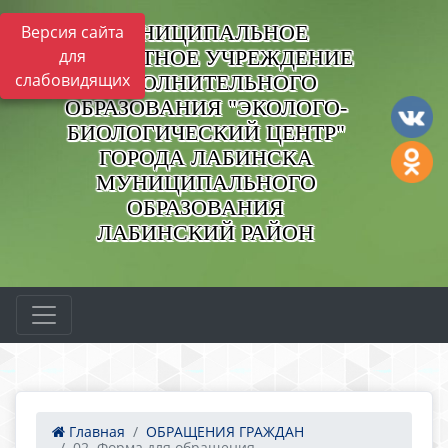
МУНИЦИПАЛЬНОЕ
Версия сайта
БЮДЖЕТНОЕ УЧРЕЖДЕНИЕ
для
слабовидящих
ДОПОЛНИТЕЛЬНОГО
ОБРАЗОВАНИЯ "ЭКОЛОГО-
БИОЛОГИЧЕСКИЙ ЦЕНТР"
ГОРОДА ЛАБИНСКА
МУНИЦИПАЛЬНОГО
ОБРАЗОВАНИЯ
ЛАБИНСКИЙ РАЙОН
Главная
ОБРАЩЕНИЯ ГРАЖДАН
02. Форма для обращения