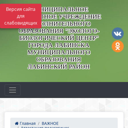
МУНИЦИПАЛЬНОЕ
Версия сайта
БЮДЖЕТНОЕ УЧРЕЖДЕНИЕ
для
слабовидящих
ДОПОЛНИТЕЛЬНОГО
ОБРАЗОВАНИЯ "ЭКОЛОГО-
БИОЛОГИЧЕСКИЙ ЦЕНТР"
ГОРОДА ЛАБИНСКА
МУНИЦИПАЛЬНОГО
ОБРАЗОВАНИЯ
ЛАБИНСКИЙ РАЙОН
Главная
ВАЖНОЕ
Аттестация педагогичес...