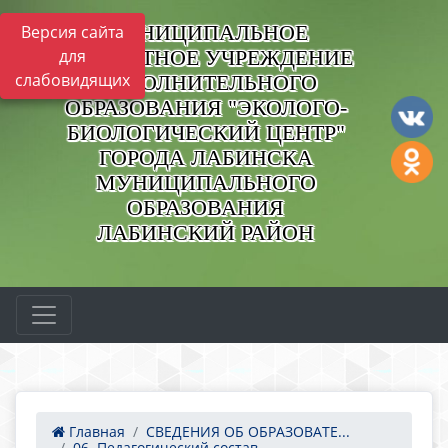
МУНИЦИПАЛЬНОЕ
Версия сайта
БЮДЖЕТНОЕ УЧРЕЖДЕНИЕ
для
слабовидящих
ДОПОЛНИТЕЛЬНОГО
ОБРАЗОВАНИЯ "ЭКОЛОГО-
БИОЛОГИЧЕСКИЙ ЦЕНТР"
ГОРОДА ЛАБИНСКА
МУНИЦИПАЛЬНОГО
ОБРАЗОВАНИЯ
ЛАБИНСКИЙ РАЙОН
Главная
СВЕДЕНИЯ ОБ ОБРАЗОВАТЕ...
06. Педагогический состав