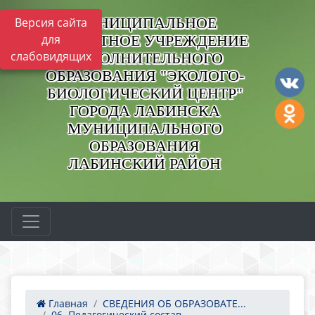
МУНИЦИПАЛЬНОЕ
Версия сайта
БЮДЖЕТНОЕ УЧРЕЖДЕНИЕ
для
слабовидящих
ДОПОЛНИТЕЛЬНОГО
ОБРАЗОВАНИЯ "ЭКОЛОГО-
БИОЛОГИЧЕСКИЙ ЦЕНТР"
ГОРОДА ЛАБИНСКА
МУНИЦИПАЛЬНОГО
ОБРАЗОВАНИЯ
ЛАБИНСКИЙ РАЙОН
Главная
СВЕДЕНИЯ ОБ ОБРАЗОВАТЕ...
06. Педагогический состав