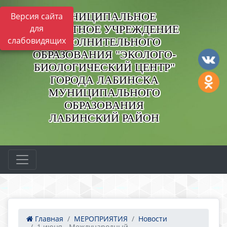
МУНИЦИПАЛЬНОЕ
Версия сайта
БЮДЖЕТНОЕ УЧРЕЖДЕНИЕ
для
слабовидящих
ДОПОЛНИТЕЛЬНОГО
ОБРАЗОВАНИЯ "ЭКОЛОГО-
БИОЛОГИЧЕСКИЙ ЦЕНТР"
ГОРОДА ЛАБИНСКА
МУНИЦИПАЛЬНОГО
ОБРАЗОВАНИЯ
ЛАБИНСКИЙ РАЙОН
Главная
МЕРОПРИЯТИЯ
Новости
1 июня - Международный...