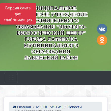
МУНИЦИПАЛЬНОЕ
Версия сайта
БЮДЖЕТНОЕ УЧРЕЖДЕНИЕ
для
слабовидящих
ДОПОЛНИТЕЛЬНОГО
ОБРАЗОВАНИЯ "ЭКОЛОГО-
БИОЛОГИЧЕСКИЙ ЦЕНТР"
ГОРОДА ЛАБИНСКА
МУНИЦИПАЛЬНОГО
ОБРАЗОВАНИЯ
ЛАБИНСКИЙ РАЙОН
Главная
МЕРОПРИЯТИЯ
Новости
В преддверии праздника...