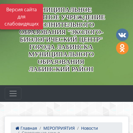
МУНИЦИПАЛЬНОЕ
Версия сайта
БЮДЖЕТНОЕ УЧРЕЖДЕНИЕ
для
слабовидящих
ДОПОЛНИТЕЛЬНОГО
ОБРАЗОВАНИЯ "ЭКОЛОГО-
БИОЛОГИЧЕСКИЙ ЦЕНТР"
ГОРОДА ЛАБИНСКА
МУНИЦИПАЛЬНОГО
ОБРАЗОВАНИЯ
ЛАБИНСКИЙ РАЙОН
Главная
МЕРОПРИЯТИЯ
Новости
Спортивная семья