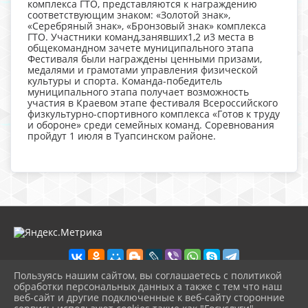
комплекса ГТО, представляются к награждению
соответствующим знаком: «Золотой знак»,
«Серебряный знак», «Бронзовый знак» комплекса
ГТО. Участники команд,занявших1,2 и3 места в
общекомандном зачете муниципального этапа
Фестиваля были награждены ценными призами,
медалями и грамотами управления физической
культуры и спорта. Команда-победитель
муниципального этапа получает возможность
участия в Краевом этапе фестиваля Всероссийского
физкультурно-спортивного комплекса «Готов к труду
и обороне» среди семейных команд. Соревнования
пройдут 1 июля в Туапсинском районе.
Пользуясь нашим сайтом, вы соглашаетесь с политикой
обработки персональных данных а также с тем что наш
веб-сайт и другие подключенные к веб-сайту сторонние
2026 г. ecologcentr-labinsk.ru