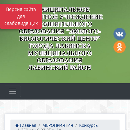
МУНИЦИПАЛЬНОЕ
Версия сайта
БЮДЖЕТНОЕ УЧРЕЖДЕНИЕ
для
слабовидящих
ДОПОЛНИТЕЛЬНОГО
ОБРАЗОВАНИЯ "ЭКОЛОГО-
БИОЛОГИЧЕСКИЙ ЦЕНТР"
ГОРОДА ЛАБИНСКА
МУНИЦИПАЛЬНОГО
ОБРАЗОВАНИЯ
ЛАБИНСКИЙ РАЙОН
Главная
МЕРОПРИЯТИЯ
Конкурсы
359 от 19.03.25 г. Ак...