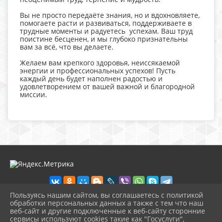
Вы не просто передаёте знания, но и вдохновляете,
помогаете расти и развиваться, поддерживаете в
трудные моменты и радуетесь успехам. Ваш труд
поистине бесценен, и мы глубоко признательны
вам за всё, что вы делаете.
Желаем вам крепкого здоровья, неиссякаемой
энергии и профессиональных успехов! Пусть
каждый день будет наполнен радостью и
удовлетворением от вашей важной и благородной
миссии.
Пользуясь нашим сайтом, вы соглашаетесь с политикой
обработки персональных данных а также с тем что наш
веб-сайт и другие подключенные к веб-сайту сторонние
2026 г. ecologcentr-labinsk.ru
сервисы используют cookies такие как "Госуслуги",