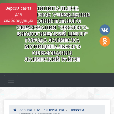
МУНИЦИПАЛЬНОЕ
Версия сайта
БЮДЖЕТНОЕ УЧРЕЖДЕНИЕ
для
слабовидящих
ДОПОЛНИТЕЛЬНОГО
ОБРАЗОВАНИЯ "ЭКОЛОГО-
БИОЛОГИЧЕСКИЙ ЦЕНТР"
ГОРОДА ЛАБИНСКА
МУНИЦИПАЛЬНОГО
ОБРАЗОВАНИЯ
ЛАБИНСКИЙ РАЙОН
Главная
МЕРОПРИЯТИЯ
Новости
Коллеги, с праздником!