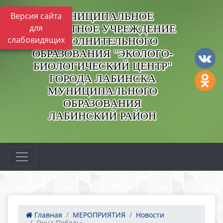
МУНИЦИПАЛЬНОЕ
Версия сайта
БЮДЖЕТНОЕ УЧРЕЖДЕНИЕ
для
слабовидящих
ДОПОЛНИТЕЛЬНОГО
ОБРАЗОВАНИЯ "ЭКОЛОГО-
БИОЛОГИЧЕСКИЙ ЦЕНТР"
ГОРОДА ЛАБИНСКА
МУНИЦИПАЛЬНОГО
ОБРАЗОВАНИЯ
ЛАБИНСКИЙ РАЙОН
Главная
МЕРОПРИЯТИЯ
Новости
Окна Победы